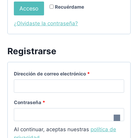
l
a
Recuérdame
Acceso
i
t
g
¿Olvidaste la contraseña?
o
a
r
t
Registrarse
i
o
o
r
O
Dirección de correo electrónico
*
i
b
o
l
O
Contraseña
*
i
b
g
l
a
Al continuar, aceptas nuestras
política de
i
privacidad