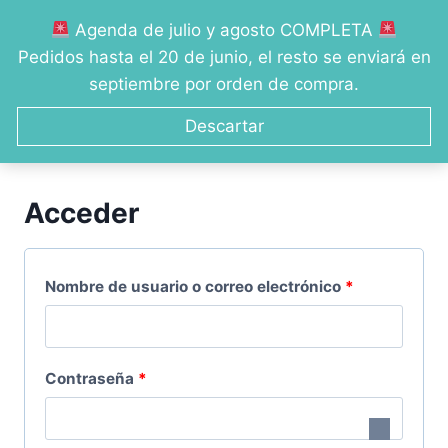
Saltar
Agenda de julio y agosto COMPLETA
al
0
Pedidos hasta el 20 de junio, el resto se enviará en
contenido
septiembre por orden de compra.
Descartar
Mi cuenta
Acceder
O
Nombre de usuario o correo electrónico
*
b
l
O
Contraseña
*
i
b
g