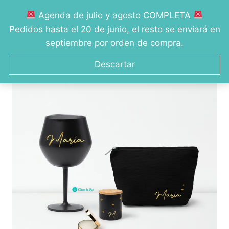
Saltar
Agenda de julio y agosto COMPLETA
al
0
Pedidos hasta el 20 de junio, el resto se enviará en
contenido
septiembre por orden de compra.
Descartar