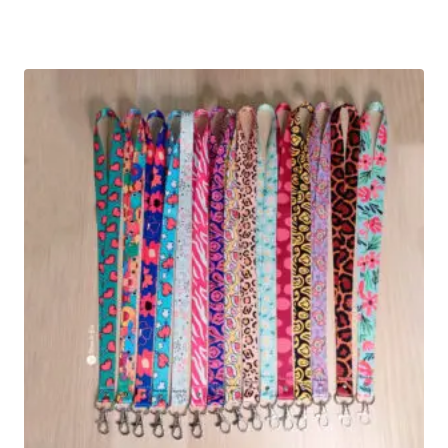
de
precios:
desde
19,90€
hasta
39,90€