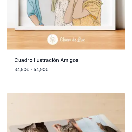
Cuadro Ilustración Amigos
Rango
34,90
€
-
54,90
€
de
precios:
desde
34,90€
hasta
54,90€