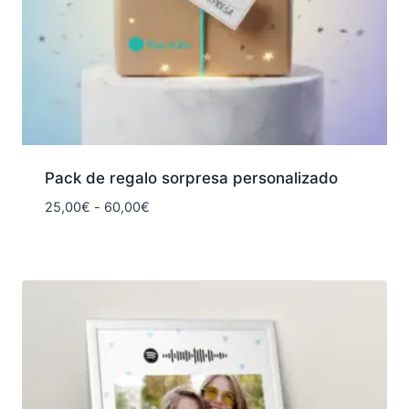
Pack de regalo sorpresa personalizado
Rango
25,00
€
-
60,00
€
de
precios:
desde
25,00€
hasta
60,00€