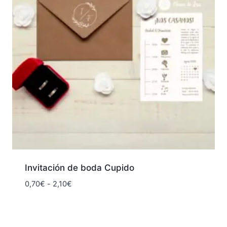
Invitación de boda Cupido
Rango
0,70
€
-
2,10
€
de
precios:
desde