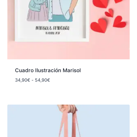
Cuadro Ilustración Marisol
Rango
34,90
€
-
54,90
€
de
precios:
desde
34,90€
hasta
54,90€