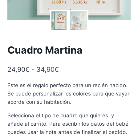
Cuadro Martina
Rango
24,90
€
-
34,90
€
de
Este es el regalo perfecto para un recién nacido.
precios:
Se puede personalizar los colores para que vayan
desde
acorde con su habitación.
24,90€
Selecciona el tipo de cuadro que quieres y
hasta
añade al carrito. Para escribir los datos del bebé
34,90€
puedes usar la nota antes de finalizar el pedido.