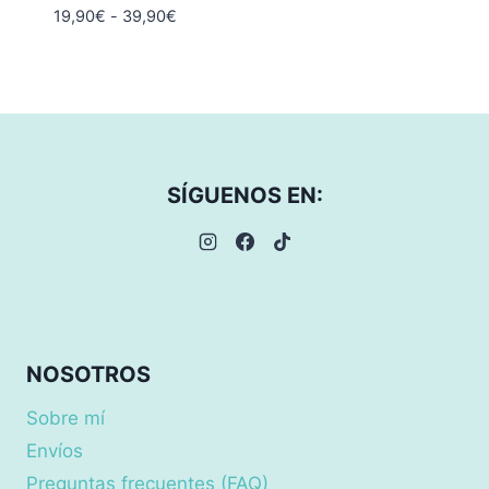
Rango
19,90
€
-
39,90
€
de
precios:
desde
19,90€
hasta
39,90€
SÍGUENOS EN:
NOSOTROS
Sobre mí
Envíos
Preguntas frecuentes (FAQ)