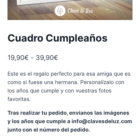
Cuadro Cumpleaños
Rango
19,90
€
-
39,90
€
de
Este es el regalo perfecto para esa amiga que es
precios:
como si fuese una hermana. Personalízalo con
desde
los años que cumple y con vuestras fotos
19,90€
favoritas.
hasta
Tras realizar tu pedido, envíanos las imágenes
39,90€
y los años que cumple a info@clavesdeluz.com
junto con el número del pedido.