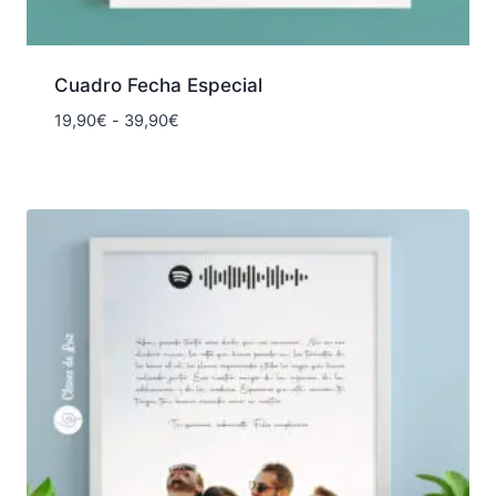
Cuadro Fecha Especial
Rango
19,90
€
-
39,90
€
de
precios:
desde
19,90€
hasta
39,90€