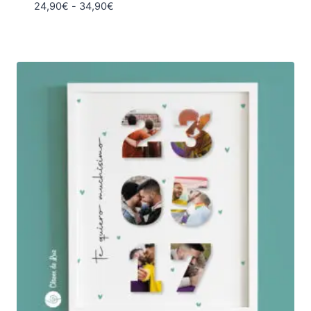
Rango
24,90
€
-
34,90
€
de
precios:
desde
24,90€
hasta
34,90€