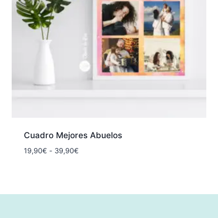
Cuadro Mejores Abuelos
Rango
19,90
€
-
39,90
€
de
precios:
desde
19,90€
hasta
39,90€