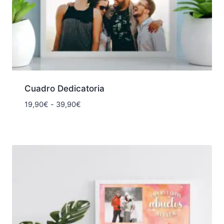
Cuadro Dedicatoria
Rango
19,90
€
-
39,90
€
de
precios:
desde
19,90€
hasta
39,90€