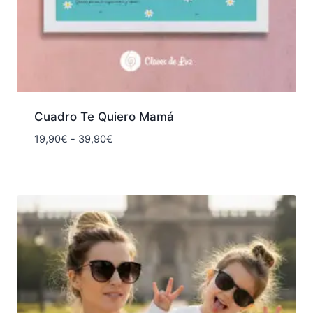
Cuadro Te Quiero Mamá
Rango
19,90
€
-
39,90
€
de
precios:
desde
19,90€
hasta
39,90€