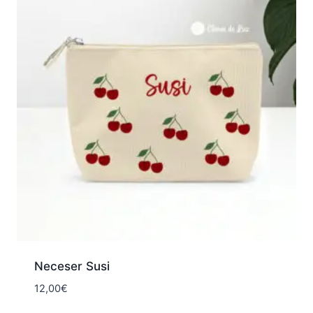
45,00€
Neceser Susi
12,00
€