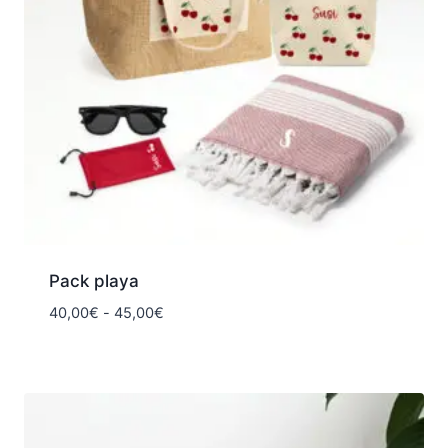
Pack playa
Rango
40,00
€
-
45,00
€
de
precios:
desde
40,00€
hasta