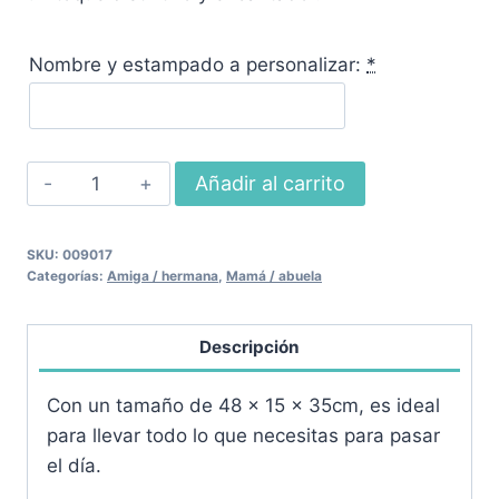
Nombre y estampado a personalizar:
*
Bolso
Añadir al carrito
de
yute
SKU:
009017
cantidad
Categorías:
Amiga / hermana
,
Mamá / abuela
Descripción
Con un tamaño de 48 x 15 x 35cm, es ideal
para llevar todo lo que necesitas para pasar
el día.